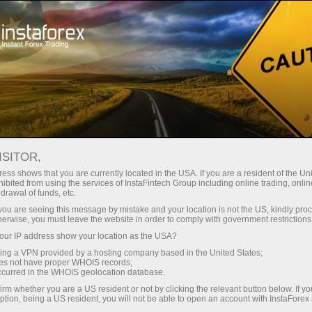
Минимальные
спреды — максимум выгоды
ISITOR,
ess shows that you are currently located in the USA. If you are a resident of the Uni
Бонус 30%
ibited from using the services of InstaFintech Group including online trading, online
С InstaForex вы получаете
drawal of funds, etc.
доступ к действительно
на каждый депозит
k you are seeing this message by mistake and your location is not the US, kindly pro
конкурентным возможностям:
herwise, you must leave the website in order to comply with government restrictions
кредитное плечо до 1:5000, одни
ur IP address show your location as the USA?
Скорость
из лучших спредов и комиссий
sing a VPN provided by a hosting company based in the United States;
на рынке, а также
oes not have proper WHOIS records;
в трейдинге и на трассе
occurred in the WHOIS geolocation database.
привлекательные условия для
irm whether you are a US resident or not by clicking the relevant button below. If y
торговли акциями и индексами
ption, being a US resident, you will not be able to open an account with InstaForex
Ваш личный джекпот подарков
Мы разработали бонусную