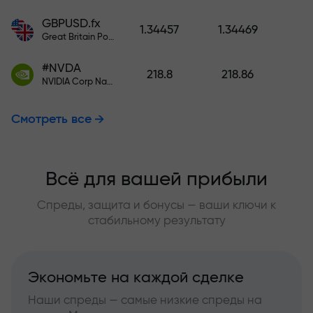
GBPUSD.fx
1.34457
1.34469
Great Britain Pound vs US Dollar
#NVDA
218.8
218.86
NVIDIA Corp Nasdaq Stock Exchange (Nasdaq) USD
Смотреть все
Всё для вашей прибыли
Спреды, защита и бонусы — ваши ключи к
стабильному результату
Экономьте на каждой сделке
Наши спреды — самые низкие спреды на