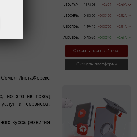
USDJPY.fx
157.805
-0.629
-0.40%
USDCHF.fx
0.80800
-0.00420
-0.52%
USDCAD.fx
1.39410
-0.00720
-0.51%
AUDUSD.fx
0.70660
+0.00340
+0.48%
Открыть торговый счет
Скачать платформу
! Семья ИнстаФорекс
с, но это не повод
услуг и сервисов,
ного курса развития