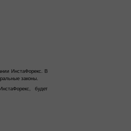
ании ИнстаФорекс. В
оральные законы.
ИнстаФорекс, будет