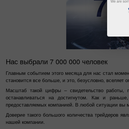
We are sorr
Нас выбрали 7 000 000 человек
Главным событием этого месяца для нас стал момен
становится все больше, и это, безусловно, вселяет
Масштаб такой цифры – свидетельство работы, п
останавливаться на достигнутом. Как и раньше
предоставляемых компанией. В любой ситуации вы м
Доверие такого большого количества трейдеров яв
нашей компании.