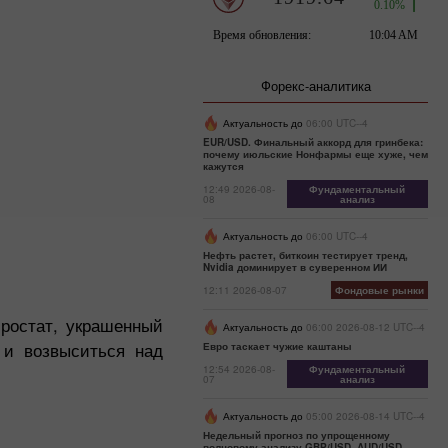
Форекс-аналитика
Актуальность до
06:00 UTC--4
EUR/USD. Финальный аккорд для гринбека:
почему июльские Нонфармы еще хуже, чем
кажутся
12:49 2026-08-
Фундаментальный
08
анализ
Актуальность до
06:00 UTC--4
Нефть растет, биткоин тестирует тренд,
Nvidia доминирует в суверенном ИИ
12:11 2026-08-07
Фондовые рынки
ростат, украшенный
Актуальность до
06:00 2026-08-12 UTC--4
 и возвыситься над
Евро таскает чужие каштаны
12:54 2026-08-
Фундаментальный
07
анализ
Актуальность до
05:00 2026-08-14 UTC--4
Недельный прогноз по упрощенному
волновому анализу GBP/USD, AUD/USD,