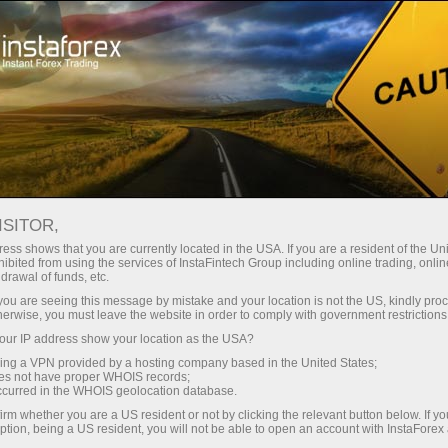
Открыть торговый счёт
Торговые платформы
ачинающим
Инвесторам
Партнерам
Промоа
АЛИ
ISITOR,
ткрыть демосчет
ess shows that you are currently located in the USA. If you are a resident of the Uni
ibited from using the services of InstaFintech Group including online trading, online
drawal of funds, etc.
k you are seeing this message by mistake and your location is not the US, kindly pro
herwise, you must leave the website in order to comply with government restrictions
ur IP address show your location as the USA?
sing a VPN provided by a hosting company based in the United States;
oes not have proper WHOIS records;
occurred in the WHOIS geolocation database.
irm whether you are a US resident or not by clicking the relevant button below. If y
ption, being a US resident, you will not be able to open an account with InstaForex