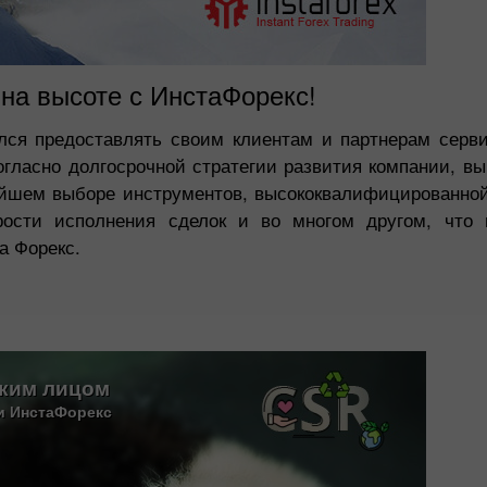
 на высоте с ИнстаФорекс!
лся предоставлять своим клиентам и партнерам серви
огласно долгосрочной стратегии развития компании, в
айшем выборе инструментов, высококвалифицированно
рости исполнения сделок и во многом другом, что 
а Форекс.
ским лицом
и ИнстаФорекс