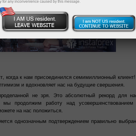
y for any inconvenience caused by this message.
т, когда к нам присоединился семимиллионный клиент
 оптимизм и вдохновляет нас на будущие свершения.
роделанной не зря. Это абсолютный рекорд для на
, мы продолжим работу над усовершенствованием 
ожете на нас положиться.
ляется однозначным подтверждением правильно выбран