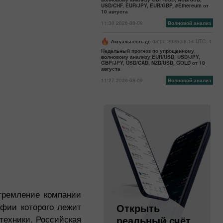
USD/CHF, EUR/JPY, EUR/GBP, #Ethereum от
10 августа
11:30 2026-08-09
Волновой анализ
Актуальность до
05:00 2026-08-14 UTC--4
Недельный прогноз по упрощенному
волновому анализу EUR/USD, USD/JPY,
GBP/JPY, USD/CAD, NZD/USD, GOLD от 10
августа
11:27 2026-08-09
Волновой анализ
тремление компании
офии которого лежит
Открыть
Открыть
техники. Российская
торговый
реальный счёт