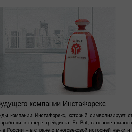
 будущего компании ИнстаФорекс
анды компании ИнстаФорекс, который символизирует с
зработки в сфере трейдинга. Fx Bot, в основе филос
Открыть
Открыть
 в России – в стране с многовековой историей науки и 
торговый
реальный счёт