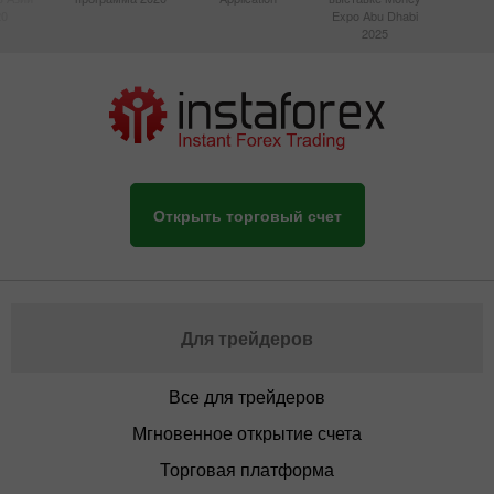
20
Expo Abu Dhabi
2025
Открыть торговый счет
Для трейдеров
Все для трейдеров
Мгновенное открытие счета
Торговая платформа