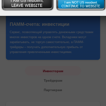
ПАММ-счета: инвестиции
Сервис, позволяющий управлять денежными средствами
многих инвесторов на одном счете. Вкладчики могут
зарабатывать, не торгуя самостоятельно, а ПАММ-
трейдеры – получать дополнительную прибыль от
управления привлеченными инвестициями.
Инвесторам
Трейдерам
Партнерам