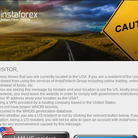
Инвесторам
Памм-Система
ISITOR,
ess shows that you are currently located in the USA. If you are a resident of the Uni
ibited from using the services of InstaFintech Group including online trading, online
drawal of funds, etc.
k you are seeing this message by mistake and your location is not the US, kindly pro
herwise, you must leave the website in order to comply with government restrictions
ur IP address show your location as the USA?
sing a VPN provided by a hosting company based in the United States;
oes not have proper WHOIS records;
occurred in the WHOIS geolocation database.
irm whether you are a US resident or not by clicking the relevant button below. If y
ption, being a US resident, you will not be able to open an account with InstaForex
y for any inconvenience caused by this message.