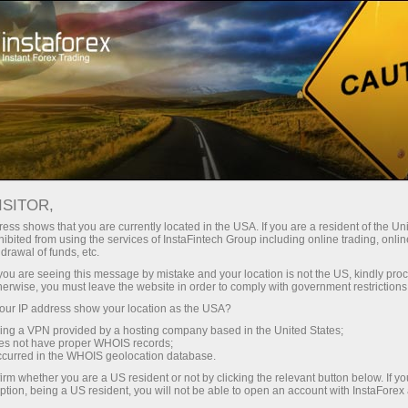
Трейдерам
Форекс аналитика
Экономический календарь
ISITOR,
ess shows that you are currently located in the USA. If you are a resident of the Uni
Календарь трейдера
ibited from using the services of InstaFintech Group including online trading, online
drawal of funds, etc.
Расписание важнейших экономических
k you are seeing this message by mistake and your location is not the US, kindly pro
herwise, you must leave the website in order to comply with government restrictions
индикаторов, событий и новостей. Показывает
ur IP address show your location as the USA?
время публикаций, важность новости и ее
sing a VPN provided by a hosting company based in the United States;
способность повлиять на курс валют
oes not have proper WHOIS records;
occurred in the WHOIS geolocation database.
irm whether you are a US resident or not by clicking the relevant button below. If y
ption, being a US resident, you will not be able to open an account with InstaForex
Получай уведомления о предстоящих событиях