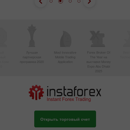
ый
Лучшая
Most Innovative
Forex Broker Of
Best
вный
партнерская
Mobile Trading
The Year на
Techno
в Азии
программа 2020
Application
выставке Money
20
Expo Abu Dhabi
2025
Открыть торговый счет