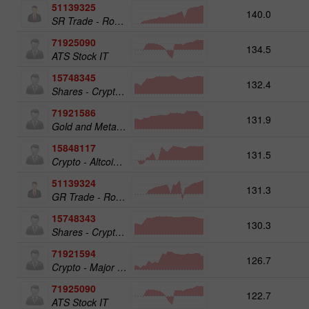
51139325
140.0
SR Trade - RoboTRADE24
71925090
134.5
ATS Stock IT
15748345
132.4
Shares - Crypto 50
71921586
131.9
Gold and Metals 25
15848117
131.5
Crypto - Altcoins 25
51139324
131.3
GR Trade - RoboTRADE24
15748343
130.3
Shares - Crypto 25
71921594
126.7
Crypto - Major crypto 25
71925090
122.7
ATS Stock IT