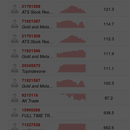
21791308
121.3
ATS Stock Resources
71921587
114.7
Gold and Metals 50
21791308
112.3
ATS Stock Resources
71921586
111.9
Gold and Metals 25
20345572
111.1
Topindexone
71921587
100.3
Gold and Metals 50
9215118
87.2
AK Trade
15900286
938.5
FULL TIME TRADER
71227538
662.6