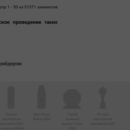
тр 1 - 50 из 31371 элементов
кое проведение таких
Трейдером
Лучшая
Best Forex
Самый
Лучшая
партнерская
Broker 2022
активный
партнерская
программа 2022
брокер в Азии
программа 2020
по версии Global
2020