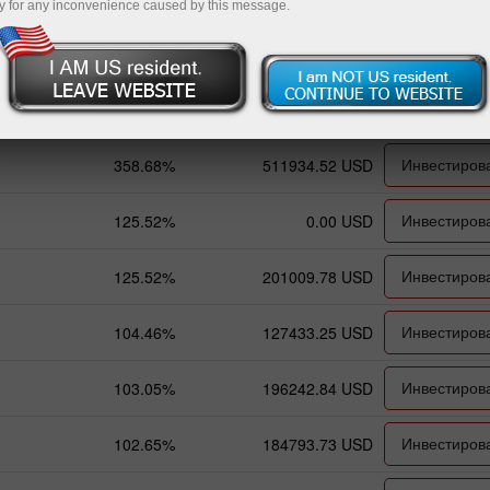
y for any inconvenience caused by this message.
Общая прибыль
Баланс
ПАММ-Сист
Инвестиров
358.68%
511934.52 USD
Инвестиров
125.52%
0.00 USD
Инвестиров
125.52%
201009.78 USD
Инвестиров
104.46%
127433.25 USD
Инвестиров
103.05%
196242.84 USD
Инвестиров
102.65%
184793.73 USD