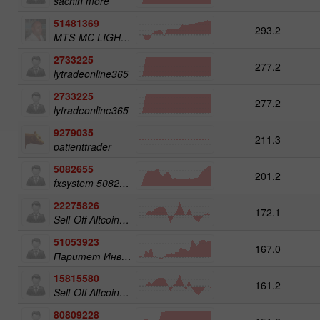
sachin more
51481369
293.2
MTS-MC LIGHT Trade Assist
2733225
277.2
lytradeonline365
2733225
277.2
lytradeonline365
9279035
211.3
patienttrader
5082655
201.2
fxsystem 5082655
22275826
172.1
Sell-Off Altcoins 50
51053923
167.0
Паритет Инвест
15815580
161.2
Sell-Off Altcoins 25
80809228