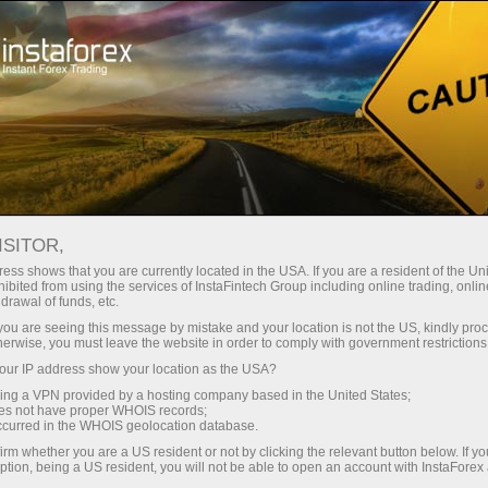
Открыть торговый счёт
Торговые платформы
ачинающим
Инвесторам
Партнерам
Промоа
Открыть торговый счет
ISITOR,
ess shows that you are currently located in the USA. If you are a resident of the Uni
ibited from using the services of InstaFintech Group including online trading, online
drawal of funds, etc.
k you are seeing this message by mistake and your location is not the US, kindly pro
herwise, you must leave the website in order to comply with government restrictions
ur IP address show your location as the USA?
sing a VPN provided by a hosting company based in the United States;
oes not have proper WHOIS records;
occurred in the WHOIS geolocation database.
irm whether you are a US resident or not by clicking the relevant button below. If y
ption, being a US resident, you will not be able to open an account with InstaForex
6 месяцев
9 месяцев
Общая