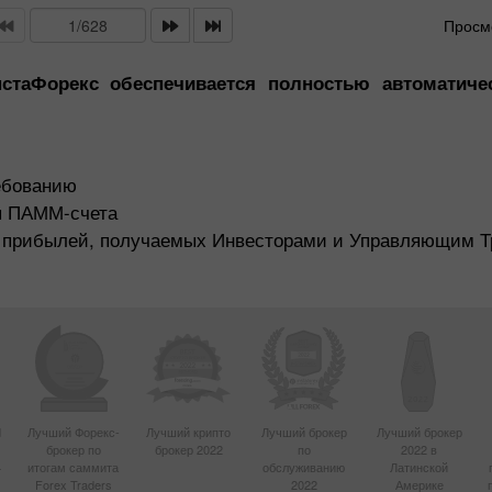
Просмо
таФорекс обеспечивается полностью автоматичес
ебованию
я ПАММ-счета
 и прибылей, получаемых Инвесторами и Управляющим 
d
Лучший Форекс-
Лучший крипто
Лучший брокер
Лучший брокер
брокер по
брокер 2022
по
2022 в
4
итогам саммита
обслуживанию
Латинской
Forex Traders
2022
Америке