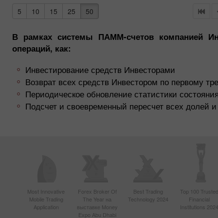
5
10
15
25
50
В рамках системы ПАММ-счетов компанией Инс
операций, как:
Инвестирование средств Инвесторами
Возврат всех средств Инвестором по первому тр
Периодическое обновление статистики состояни
Подсчет и своевременный пересчет всех долей
Most Innovative
Forex Broker Of
Best Trading
Top 100 Truste
Mobile Trading
The Year на
Technology 2024
Financial
Application
выставке Money
Institutions 202
Expo Abu Dhabi