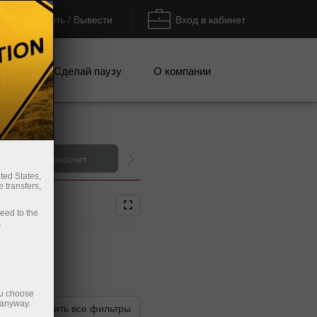
Пополнить / Вывести
Вход в кабинет
кции
Сделай паузу
О компании
Открыть демосчет
ted States,
 transfers,
ceed to the
.
ou choose
 anyway.
Сбросить все фильтры