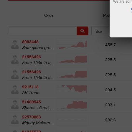
We are sorr
Счет
Рейтинг
8083448
458.7
Safe global growth
21556426
225.5
From 100k to a Million
21556426
225.5
From 100k to a Million
9215118
204.5
AK Trade
51480545
203.1
Shares - Green Energy 25
22570863
202.6
Money Makers club
51245579