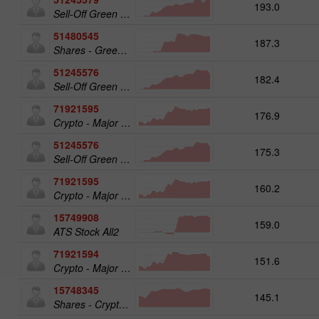
193.0
Sell-Off Green Energy 50
51480545
187.3
Shares - Green Energy 25
51245576
182.4
Sell-Off Green Energy 25
71921595
176.9
Crypto - Major crypto 50
51245576
175.3
Sell-Off Green Energy 25
71921595
160.2
Crypto - Major crypto 50
15749908
159.0
ATS Stock All2
71921594
151.6
Crypto - Major crypto 25
15748345
145.1
Shares - Crypto 50