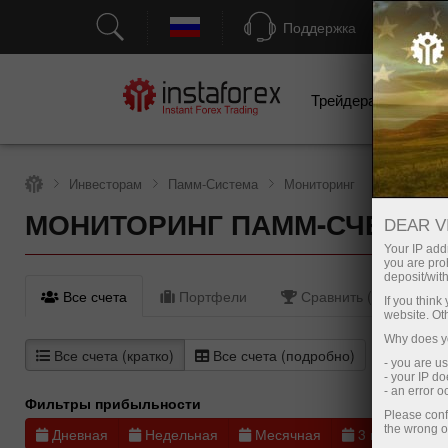
Поддержка
Трейдерам
Н
Инвесторам
Памм-Система
Мониторинг
МОНИТОРИНГ ПАММ-СЧЕТОВ
DEAR V
Your IP addr
you are proh
deposit/with
Все счета
Портфели
Сравнить (0)
If you thin
website. Ot
Why does yo
Все счета (кратко)
Все счета (подробно)
- you are u
- your IP d
- an error 
Фильтры прибыльности
Please conf
the wrong o
Дневная
Недельная
Месячная
3 месяца