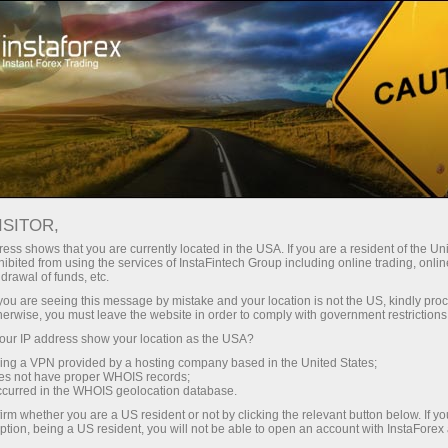
Трейдерам
Типы счетов
ISITOR,
Типы торговых счетов
ess shows that you are currently located in the USA. If you are a resident of the Uni
ibited from using the services of InstaFintech Group including online trading, online
drawal of funds, etc.
Каждый тип счёта, предлагаемый компанией
k you are seeing this message by mistake and your location is not the US, kindly pro
herwise, you must leave the website in order to comply with government restrictions
ИнстаФорекс, представляет собой
ur IP address show your location as the USA?
универсальный инструмент трейдера для
sing a VPN provided by a hosting company based in the United States;
работы на международных финансовых рынках.
oes not have proper WHOIS records;
Вне зависимости от выбранного типа счёта вы
occurred in the WHOIS geolocation database.
будете иметь доступ ко всем торговым
irm whether you are a US resident or not by clicking the relevant button below. If y
ption, being a US resident, you will not be able to open an account with InstaForex
символам, доступным при работе с компанией