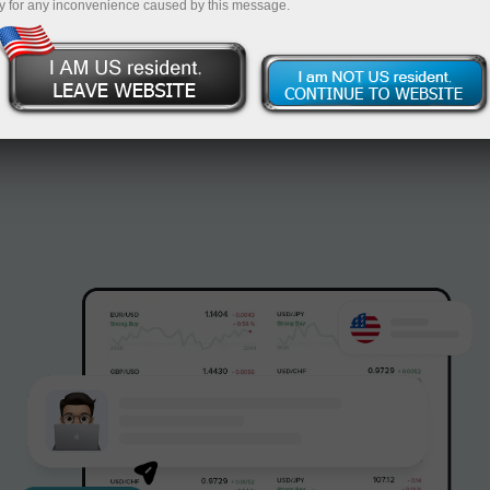
y for any inconvenience caused by this message.
ИнстаФорекс
Открыть счёт