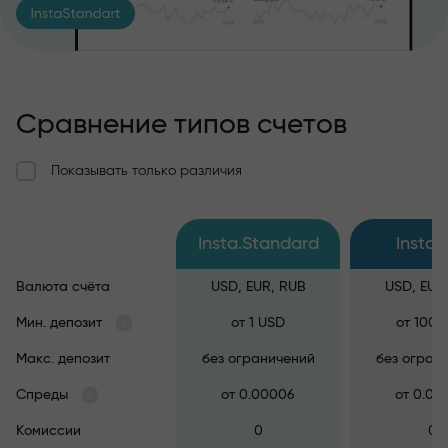
Сравнение типов счетов
Показывать только различия
Insta.Standard
Insta.
Валюта счёта
USD, EUR, RUB
USD, EUR
Мин. депозит
от 1 USD
от 100 
Макс. депозит
без ограничений
без огран
Спреды
от 0.00006
от 0.00
Комиссии
0
0