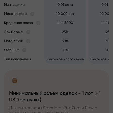
Мин. сделка
0.01 лота
0.01 л
Макс. сделка
10 000 лот
10 000 
Кредитное плечо
1:1-1:5000
1:1-1:5
Лок.маржа
25%
25%
Margin Call
30%
30%
Stop Out
10%
10%
Тип исполнения
Рыночное исполнение
Рыночное ис
Минимальный объем сделок - 1 лот (~1
USD за пункт)
Для счетов типа Standard, Pro, Zero и Raw с