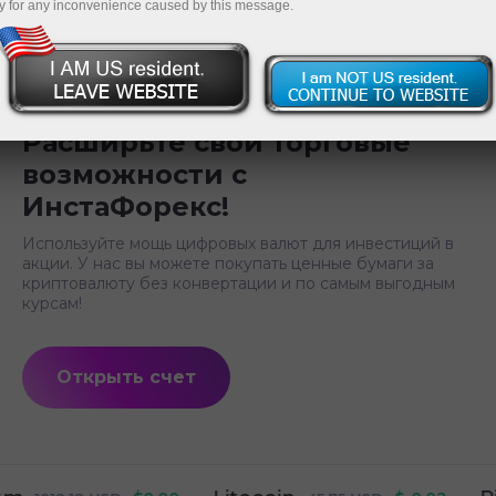
y for any inconvenience caused by this message.
Расширьте свои торговые
возможности с
ИнстаФорекс!
Используйте мощь цифровых валют для инвестиций в
акции. У нас вы можете покупать ценные бумаги за
криптовалюту без конвертации и по самым выгодным
курсам!
Открыть счет