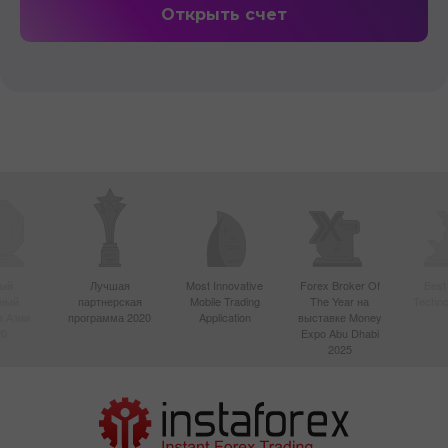
ый
Лучшая
Most Innovative
Forex Broker Of
Best
вный
партнерская
Mobile Trading
The Year на
Techno
в Азии
программа 2020
Application
выставке Money
20
Expo Abu Dhabi
2025