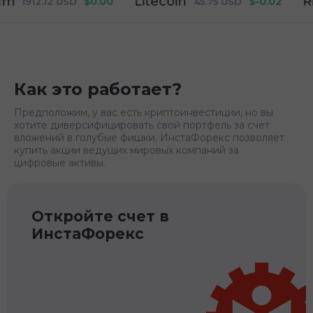
Litecoin
Ripp
$0.00
$-0.02
1912.12
USD
45.75
USD
Как это работает?
Предположим, у вас есть криптоинвестиции, но вы
хотите диверсифицировать свой портфель за счет
вложений в голубые фишки. ИнстаФорекс позволяет
купить акции ведущих мировых компаний за
цифровые активы.
Откройте счет в
ИнстаФорекс