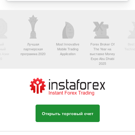
ый
Лучшая
Most Innovative
Forex Broker Of
Best
вный
партнерская
Mobile Trading
The Year на
Techno
в Азии
программа 2020
Application
выставке Money
20
Expo Abu Dhabi
2025
Открыть торговый счет