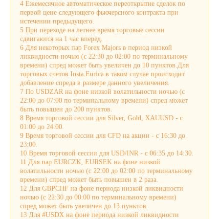
4 Ежемесячное автоматическое переоткрытие сделок по
первой цене следующего фьючерсного контракта при
истечении предыдущего.
5 При переходе на летнее время торговые сессии
сдвигаются на 1 час вперед.
6 Для некоторых пар Forex Majors в период низкой
ликвидности ночью (с 22:30 до 02:00 по терминальному
времени) спред может быть увеличен до 10 пунктов.Для
торговых счетов Insta.Eurica в таком случае происходит
добавление спреда в размере данного увеличения.
7 По USDZAR на фоне низкой волатильности ночью (с
22:00 до 07:00 по терминальному времени) спред может
быть повышен до 200 пунктов.
8 Время торговой сессии для Silver, Gold, XAUUSD - с
01:00 до 24:00.
9 Время торговой сессии для CFD на акции - с 16:30 до
23:00.
10 Время торговой сессии для USD/INR - с 06:35 до 14:30.
11 Для пар EURCZK, EURSEK на фоне низкой
волатильности ночью (с 22:00 до 02:00 по терминальному
времени) спред может быть повышен в 2 раза.
12 Для GBPCHF на фоне периода низкой ликвидности
ночью (с 22:30 до 00:00 по терминальному времени)
спред может быть увеличен до 13 пунктов.
13 Для #USDX на фоне периода низкой ликвидности