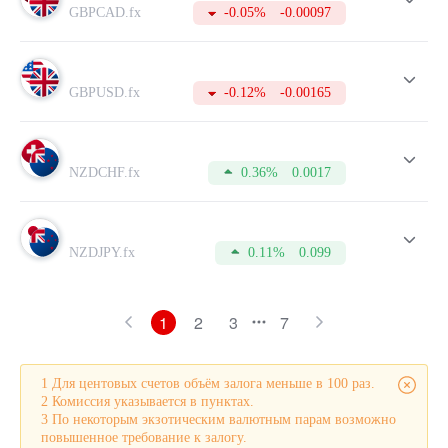
направлении.
GBPCAD.fx
-0.05%
-0.00097
Помимо этого, в таблице указаны актуальные котировки
Buy и Sell, меняющиеся в режиме реального времени.
Для совершения более успешных сделок, не забывайте
периодически изучать данные таблицы. А для этого вам
GBPUSD.fx
-0.12%
-0.00165
необходимо открыть счет, на что потребуется всего пару
минут.
NZDCHF.fx
0.36%
0.0017
NZDJPY.fx
0.11%
0.099
1
2
3
7
1 Для центовых счетов объём залога меньше в 100 раз.
2 Комиссия указывается в пунктах.
3 По некоторым экзотическим валютным парам возможно
повышенное требование к залогу.