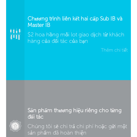
Chương trình liên kết hai cấp Sub IB và
Master IB
$2 hoa hồng mỗi lot giao dịch từ khách
hàng của đối tác của bạn
Thêm chi tiết
Sản phẩm thương hiệu riêng cho từng
đối tác
Chúng tôi sẽ chi trả chi phí hoặc gửi một
sản phẩm đã hoàn thiện