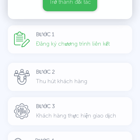
Trở thành đối tác
BƯỚC 1
Đăng ký chương trình liên kết
BƯỚC 2
Thu hút khách hàng
BƯỚC 3
Khách hàng thực hiện giao dịch