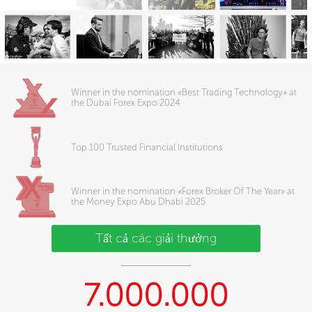
Winner in the nomination «Best Trading Technology» at
the Dubai Forex Expo 2024
Top 100 Trusted Financial Institutions
Winner in the nomination «Forex Broker Of The Year» at
the Money Expo Abu Dhabi 2025
Tất cả các giải thưởng
7.000.000