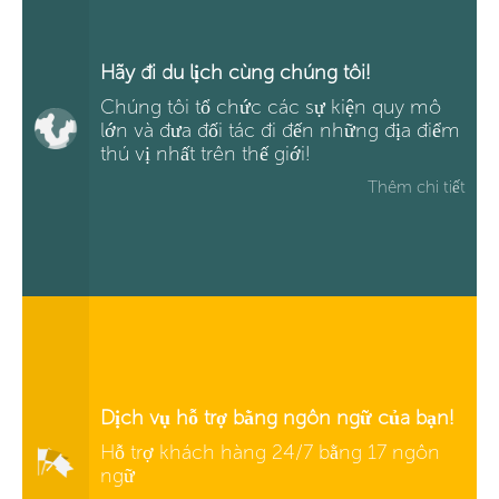
Hãy đi du lịch cùng chúng tôi!
Chúng tôi tổ chức các sự kiện quy mô
lớn và đưa đối tác đi đến những địa điểm
thú vị nhất trên thế giới!
Thêm chi tiết
Dịch vụ hỗ trợ bằng ngôn ngữ của bạn!
Hỗ trợ khách hàng 24/7 bằng 17 ngôn
ngữ