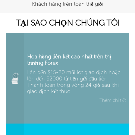
Khách hàng trên toàn thế giới
TẠI SAO CHỌN CHÚNG TÔI
Hoa hồng liên kết cao nhất trên thị
trường Forex
Lên đến $15-20 mỗi lot giao dịch hoặc
lên đến $2000 từ tiền gửi đầu tiên
Thanh toán trong vòng 24 giờ sau khi
giao dịch kết thúc
Thêm chi tiết