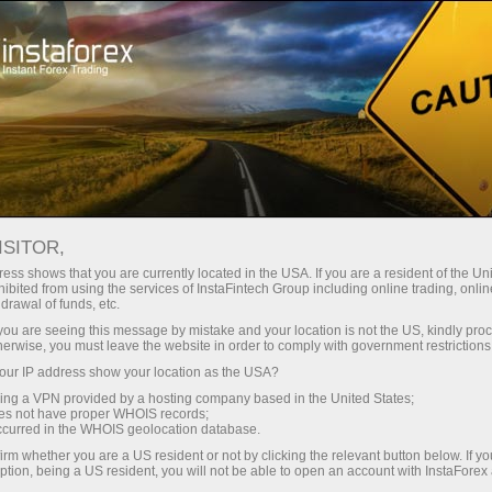
Partners area
InstaForex Informers
INSTAFOREX INFORMERS
ISITOR,
ess shows that you are currently located in the USA. If you are a resident of the Uni
ibited from using the services of InstaFintech Group including online trading, online
drawal of funds, etc.
k you are seeing this message by mistake and your location is not the US, kindly pro
Mở tài khoản giao dịch
herwise, you must leave the website in order to comply with government restrictions
ur IP address show your location as the USA?
Mở tài khoản demo
sing a VPN provided by a hosting company based in the United States;
oes not have proper WHOIS records;
occurred in the WHOIS geolocation database.
irm whether you are a US resident or not by clicking the relevant button below. If y
ption, being a US resident, you will not be able to open an account with InstaForex