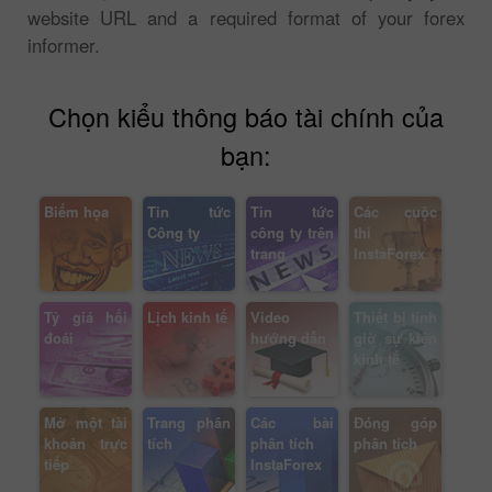
website URL and a required format of your forex
informer.
Chọn kiểu thông báo tài chính của
bạn:
Biếm họa
Tin tức
Tin tức
Các cuộc
Công ty
công ty trên
thi
trang
InstaForex
Tỷ giá hối
Lịch kinh tế
Video
Thiết bị tính
đoái
hướng dẫn
giờ sự kiện
kinh tế
Mở một tài
Trang phân
Các bài
Đóng góp
khoản trực
tích
phân tích
phân tích
tiếp
InstaForex