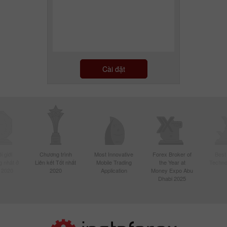
Cài đặt
 giới
Chương trình
Most Innovative
Forex Broker of
Best
 nhất ở
Liên kết Tốt nhất
Mobile Trading
the Year at
Techno
 2020
2020
Application
Money Expo Abu
Dhabi 2025