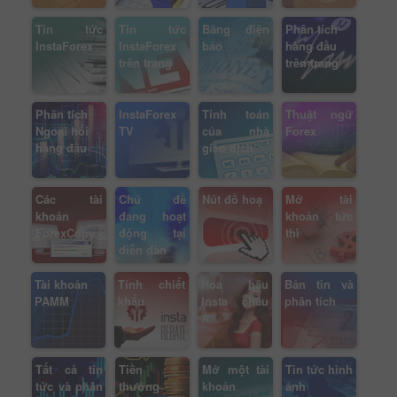
Tin tức
Tin tức
Băng điện
Phân tích
InstaForex
InstaForex
báo
hàng đầu
trên trang
trên trang
Phân tích
InstaForex
Tính toán
Thuật ngữ
Ngoại hối
TV
của nhà
Forex
hàng đầu
giao dịch
Các tài
Chủ đề
Nút đồ hoạ
Mở tài
khoản
đang hoạt
khoản tức
ForexCopy
động tại
thì
diễn đàn
Tài khoản
Tính chiết
Hoa hậu
Bản tin và
PAMM
khấu
Insta châu
phân tích
Á
Tất cả tin
Tiền
Mở một tài
Tin tức hình
tức và phân
thưởng
khoản
ảnh