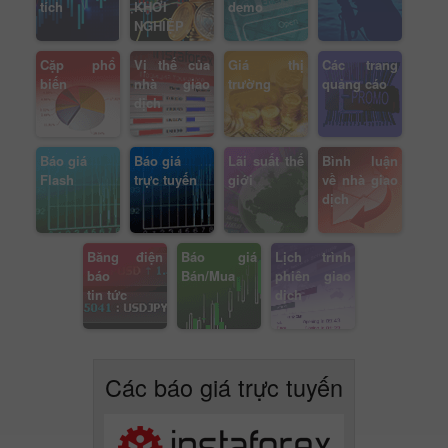
tích
KHỞI
demo
NGHIỆP
Cặp phổ
Vị thế của
Giá thị
Các trang
biến
nhà giao
trường
quảng cáo
dịch
Báo giá
Báo giá
Lãi suất thế
Bình luận
Flash
trực tuyến
giới
về nhà giao
dịch
Băng điện
Báo giá
Lịch trình
báo
Bán/Mua
phiên giao
tin tức
dịch
Các báo giá trực tuyến