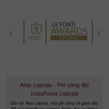
Ales Loprais - Phi công đội
InstaForex Loprais
Đối với Ales Loprais, một phi công và giám đốc
PR của InstaForex Loprais Team, đua xe không