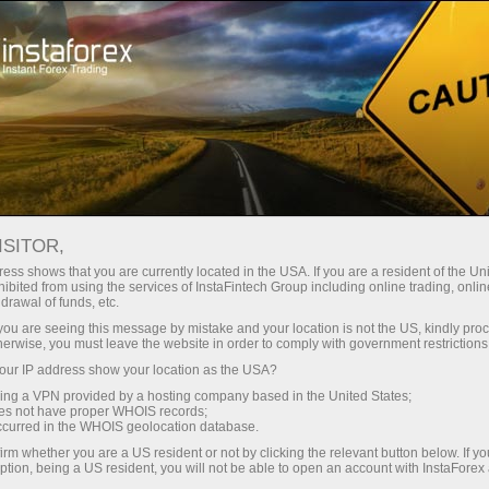
Giới thiệu về InstaForex
Giải thưởng
ISITOR,
Tường InstaForex công
ess shows that you are currently located in the USA. If you are a resident of the Uni
ibited from using the services of InstaFintech Group including online trading, online
nhận
drawal of funds, etc.
k you are seeing this message by mistake and your location is not the US, kindly pro
herwise, you must leave the website in order to comply with government restrictions
InstaForex là một trong những thương hiệu
ur IP address show your location as the USA?
ngoại hối hàng đầu thế giới. Các công ty đứng
sing a VPN provided by a hosting company based in the United States;
sau thương hiệu InstaForex có vị thế cạnh tranh
oes not have proper WHOIS records;
vững chắc trong tất cả các phân khúc chính.
occurred in the WHOIS geolocation database.
Nhóm các công ty đã nhận được nhiều giải
irm whether you are a US resident or not by clicking the relevant button below. If y
ption, being a US resident, you will not be able to open an account with InstaForex
thưởng danh giá từ các tạp chí kinh doanh và