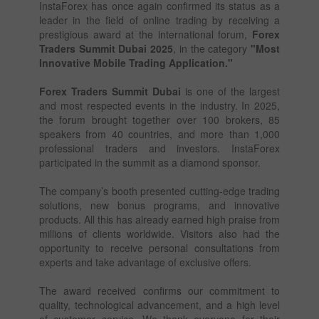
InstaForex has once again confirmed its status as a
leader in the field of online trading by receiving a
prestigious award at the international forum,
Forex
Traders Summit Dubai 2025
, in the category
"Most
Innovative Mobile Trading Application."
Forex Traders Summit Dubai
is one of the largest
and most respected events in the industry. In 2025,
the forum brought together over 100 brokers, 85
speakers from 40 countries, and more than 1,000
professional traders and investors. InstaForex
participated in the summit as a diamond sponsor.
The company’s booth presented cutting-edge trading
solutions, new bonus programs, and innovative
products. All this has already earned high praise from
millions of clients worldwide. Visitors also had the
opportunity to receive personal consultations from
experts and take advantage of exclusive offers.
The award received confirms our commitment to
quality, technological advancement, and a high level
of customer service. We thank everyone for their