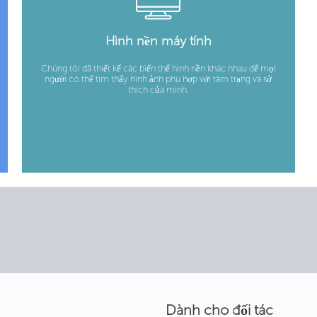
Hình nền máy tính
Chúng tôi đã thiết kế các biến thể hình nền khác nhau để mọi
người có thể tìm thấy hình ảnh phù hợp với tâm trạng và sở
thích của mình.
Dành cho đối tác