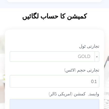
کمیشن کا حساب لگائیں
تجارتی ٹول
GOLD
تجارتی حجم (لاٹس)
وابستہ کمشن (امریکی ڈالر)