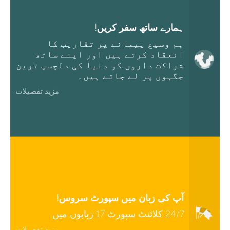
ہمارے ساتھ سفر کریں!
ہم وسیع پیمانے پر تقاریب کا
انعقاد کرتے ہیں اور اپنے ساتھ
شراکت داروں کو دنیا کی دلچسپ ترین
جگہوں پر لے جاتے ہیں۔
مزید تفصیلات
آپ کی زبان میں سپورٹ سروس!
24/7 کلائنٹ سپورٹ 17 زبابوں میں
مزید تفصیلات