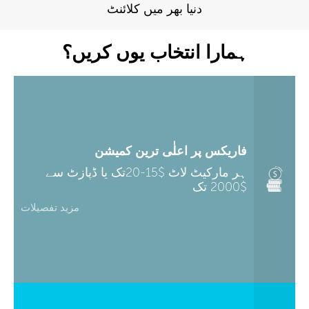
دنیا بھر میں کلائنٹ
ہمارا انتخاب یوں کریں؟
فاریکس پر اعلٰی ترین کمیشن
ہر مارکیٹ لاٹ $15-20تک یا ڈپازٹ سے
$2000 تک
مزید تفصیلات