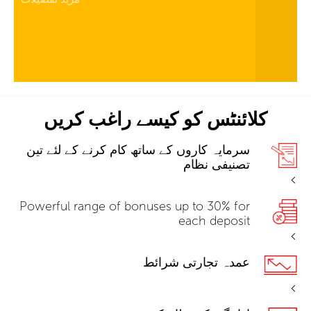
کلائنٹس کو کیسے راغب کریں
سرمایہ کاروں کے ساتھ کام کرنے کے لئے تین
تصنیفی نظام
Powerful range of bonuses up to 30% for
each deposit
عمدہ تجارتی شرائط