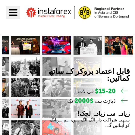
جائیں InstaForex
قابل اعتماد بروکر کے ساتھ
کمائیں:
$15-20
فی لاٹ
$2000
ڈپازٹ سے
تک
زیادہ سے زیادہ لچک!
سبھی شراکت دار الگ الگ ہیں، ہم ہر ایک
کو اپنائیں گے۔