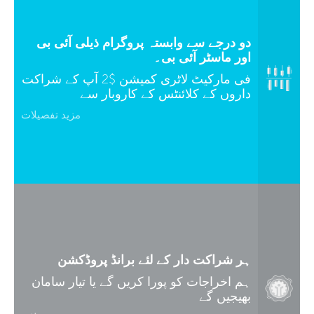
دو درجے سے وابستہ پروگرام ذیلی آئی بی
اور ماسٹر آئی بی۔
فی مارکیٹ لاٹری کمیشن $2 آپ کے شراکت
داروں کے کلائنٹس کے کاروبار سے
مزید تفصیلات
ہر شراکت دار کے لئے برانڈ پروڈکشن
ہم اخراجات کو پورا کریں گے یا تیار سامان
بھیجیں گے