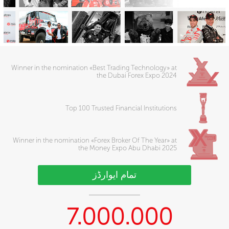
Winner in the nomination «Best Trading Technology» at
the Dubai Forex Expo 2024
Top 100 Trusted Financial Institutions
Winner in the nomination «Forex Broker Of The Year» at
the Money Expo Abu Dhabi 2025
تمام ایوارڈز
7.000.000