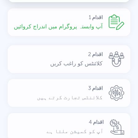
اقدام 1
آپ وابستہ پروگرام میں اندراج کروائیں
اقدام 2
کلائنٹس کو راغب کریں
اقدام 3
کلائنٹس تجارت کرتے ہیں
اقدام 4
آپ کو کمیشن ملتا ہے