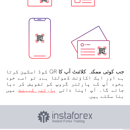
جب کوئی ممکنہ کلائنٹ آپ کا QR کوڈ اسکین کرتا
ہے اور ایک اکاؤنٹ کھولتا ہے، تو اسے خود
بخود آپ کے پارٹنر گروپ کو تفویض کر دیا
جائے گا۔ آپ اپنا ذاتی
پارٹنر کیبنٹ
میں
بنا سکتے ہیں.