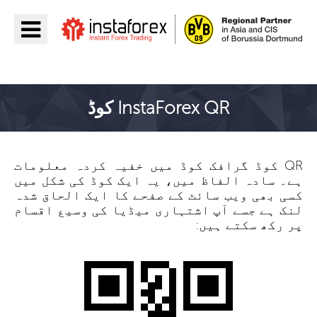
جائیں InstaForex
InstaForex QR کوڈ
QR کوڈ گرافک کوڈ میں خفیہ کردہ معلومات
ہے۔ سادہ الفاظ میں، یہ ایک کوڈ کی شکل میں
کسی بھی ویب سائٹ کے صفحے کا ایک الحاق شدہ
لنک ہے جسے آپ اشتہاری میڈیا کی وسیع اقسام
پر رکھ سکتے ہیں: