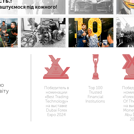
ть.!
длаштуємося під кожного!
по
Победитель в
Top 100
Побед
віту
номинации
Trusted
номи
«Best Trading
Financial
«Forex
Technology»
Institutions
Of Th
на выставке
на вы
Dubai Forex
Mone
Expo 2024
Abu 
2