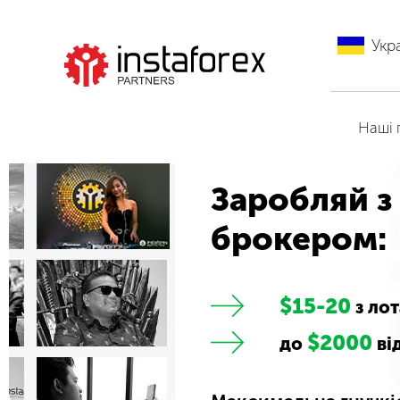
Укр
Перейти на
ІнстаФорекс
Наші 
Заробляй з
брокером:
$15-20
з лот
$2000
до
ві