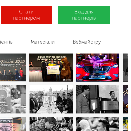
Стати
Вхід для
партнером
партнерів
ієнтів
Матеріали
Вебмайстру