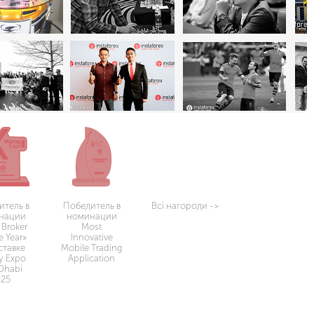
итель в
Победитель в
Всі нагороди
->
нации
номинации
 Broker
Most
e Year»
Innovative
ставке
Mobile Trading
y Expo
Application
Dhabi
025