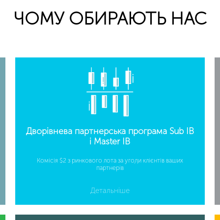
ЧОМУ ОБИРАЮТЬ НАС
Дворівнева партнерська програма Sub IB
і Master IB
Комісія $2 з ринкового лота за угоди клієнтів ваших
партнерів
Детальніше