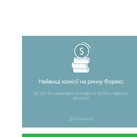
Найвищі комісії на ринку Форекс
До $15-20 з ринкового лота або до $2000 з першого
депозиту
Детальніше