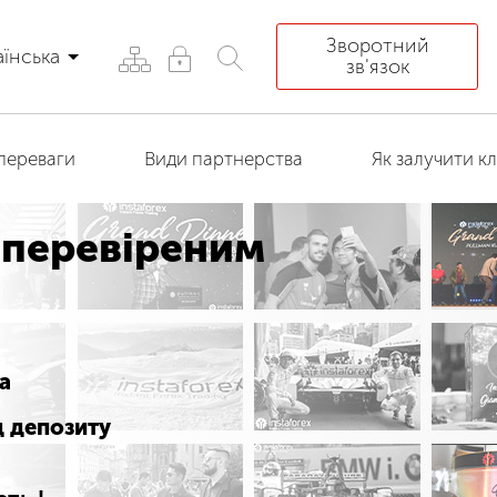
Зворотний
аїнська
зв'язок
переваги
Види партнерства
Як залучити кл
 перевіреним
а
д депозиту