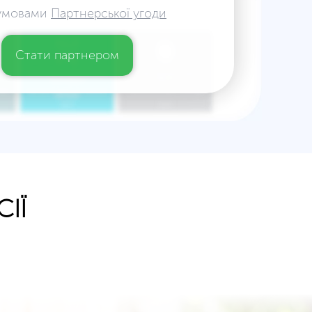
 умовами
Партнерської угоди
Стати партнером
ІЇ