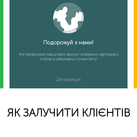
Подорожуй з нами!
Ми проводимо масштабні заходи та беремо партнерів з
собою в найцікавіші точки світу!
Детальніше
ЯК ЗАЛУЧИТИ КЛІЄНТІВ