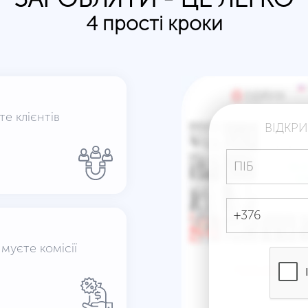
4 прості кроки
те клієнтів
ВІДКР
муєте комісії