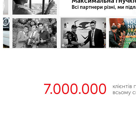
Максимальна гнучкіс
Всі партнери різні, ми пі
7.000.000
клієнтів 
всьому с