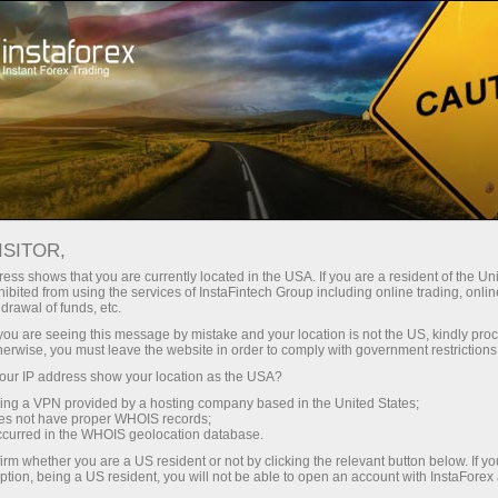
Campaigns
Contests
Real Scalping
ISITOR,
Real Scalping
ess shows that you are currently located in the USA. If you are a resident of the Uni
ibited from using the services of InstaFintech Group including online trading, online
drawal of funds, etc.
Monthly contest among demo-accounts.The
k you are seeing this message by mistake and your location is not the US, kindly pro
prize pool of the tournament is $6,000 per
herwise, you must leave the website in order to comply with government restrictions
month and $72,000 per year.Those who made
ur IP address show your location as the USA?
the largest deposits are announced as the
sing a VPN provided by a hosting company based in the United States;
winners.
oes not have proper WHOIS records;
occurred in the WHOIS geolocation database.
irm whether you are a US resident or not by clicking the relevant button below. If y
Participate
ption, being a US resident, you will not be able to open an account with InstaForex