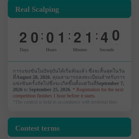
Real Scalping
3
9
2
0
0
1
2
1
:
:
:
4
0
0
-
-
0
0
0
Days
Hours
Minutes
Seconds
การแข่งขันในปัจจุบันได้เริ่มต้นแล้ว ซึ่งจะสิ้นสุดในวัน
ที่
August 28, 2026
. คุณสามารถลงทะเบียนสำหรับการ
แข่งขันครั้งถัดไปซึ่งจะเกิดขึ้นตั้งแต่วันที่
September 7,
2026
to
September 25, 2026
.
* Registration for the next
competition finishes 1 hour before it starts.
*The contest is held in accordance with terminal time
Contest terms