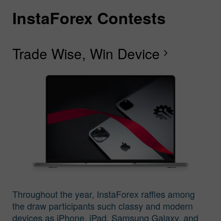
InstaForex Contests
I
I
I
I
I
I
I
Trade Wise, Win Device
C
G
F
R
L
S
G
chevron_right
I
Throughout the year, InstaForex raffles among
the draw participants such classy and modern
devices as iPhone, iPad, Samsung Galaxy, and