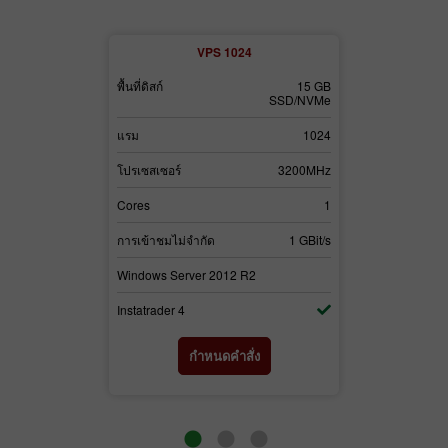
2
VPS 1024
30 GB
พื้นที่ดิสก์
15 GB
พื้นที่ดิสก์
SSD/NVMe
SSD/NVMe
3072
แรม
1024
แรม
3700MHz
โปรเซสเซอร์
3200MHz
โปรเซสเซอร์
2
Cores
1
Cores
1 GBit/s
การเข้าชมไม่จำกัด
1 GBit/s
การเข้าชมไม่จำ
2
Windows Server 2012 R2
Windows Serv
Instatrader 4
Instatrader 4
่ง
กำหนดคำสั่ง
ก