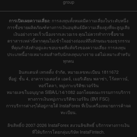
group
การเปิดเผยความเสี่ยง:
การลงทุนทั้งหมดมีความเสี่ยงในระดับหนึ่ง
การซื้อขายผลิตภัณฑ์ทางการเงินอนุพันธ์มีความเสี่ยงสูงที่จะสูญเสีย
เงินอย่างรวดเร็วเนื่องจากเลเวอเรจ คุณไม่ควรทำการซื้อขาย
ตราสารเหล่านี้หากคุณไม่เข้าใจอย่างถ่องแท้ถึงลักษณะของธุรกรรม
ที่คุณกำลังทำอยู่และขอบเขตที่แท้จริงของความเสี่ยง การลงทุน
ประเภทนี้อาจเหมาะสมสำหรับนักลงทุนบางราย แต่ไม่เหมาะสำหรับ
ทุกคน
อินสแตนท์ เทรดดิ้ง จำกัด, หมายเลขทะเบียน 1811672
ที่อยู่: ชั้น 4, อาคารวอเตอร์ส เอดจ์, เมอริเดียน พลาซ่า, โร้ดทาวน์,
ทอร์โตลา, หมู่เกาะบริติชเวอร์จิน
หมายเลขใบอนุญาต SIBA/L/14/1082 ออกโดยคณะกรรมการบริการ
ทางการเงินหมู่เกาะบริติชเวอร์จิน (BVI FSC)
การบริการต่างๆได้อยู่ภายใต้ InstaForex ที่เป็นเครื่องหมายการค้าจด
ทะเบียน.
ลิขสิทธิ์© 2007-2026 InstaForex สงวนลิขสิทธิ์ บริการทางการเงิน
ที่ให้บริการโดยกลุ่มบริษัท InstaFintech.