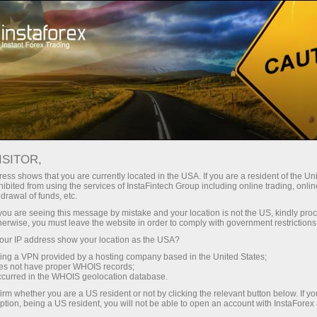
สำหรับเทรดเดอร์
เงื่อนไขการเทรด
โฮสติ้ง VPS
ISITOR,
โฮสติ้ง Forex VPS -
ess shows that you are currently located in the USA. If you are a resident of the Uni
ibited from using the services of InstaFintech Group including online trading, online
เซิร์ฟเวอร์เทรดที่รวดเร็ว
drawal of funds, etc.
k you are seeing this message by mistake and your location is not the US, kindly pro
และเสถียร
herwise, you must leave the website in order to comply with government restrictions
ur IP address show your location as the USA?
sing a VPN provided by a hosting company based in the United States;
VPS เป็นเครื่องมือที่จะช่วยให้คุณจัดการการซื้อ
oes not have proper WHOIS records;
ขายในตลาดฟอเร็กซ์ได้อย่างเหมาะสม เซิร์ฟเวอร์
occurred in the WHOIS geolocation database.
มีพื้นที่จ่ายพลังงานสำรองที่ทำให้สามารถเข้าถึง
irm whether you are a US resident or not by clicking the relevant button below. If y
ได้และเชื่อถือได้ 24/7 มันได้รับการออกแบบมา
ption, being a US resident, you will not be able to open an account with InstaForex