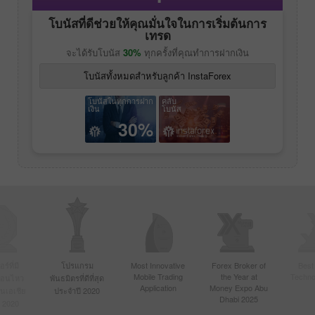
โบนัสที่ดีช่วยให้คุณมั่นใจในการเริ่มต้นการ
เทรด
จะได้รับโบนัส
30%
ทุกครั้งที่คุณทำการฝากเงิน
โบนัสทั้งหมดสำหรับลูกค้า InstaForex
โบนัสในทุกการฝาก
คลับ
เงิน
โบนัส
30%
์ที่มี
โปรแกรม
Most Innovative
Forex Broker of
Best
Mobile Trading
the Year at
Techno
ื่อนไหว
พันธมิตรที่ดีที่สุด
Application
Money Expo Abu
ในเอเชีย
ประจำปี 2020
Dhabi 2025
 2020