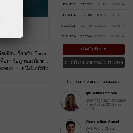
USDJPY.fx
157.805
-0.629
-0.40%
USDCHF.fx
0.80800
-0.00420
-0.52%
USDCAD.fx
1.39410
-0.00720
-0.51%
เงิน
การถอนเงิน
AUDUSD.fx
0.70660
+0.00340
+0.48%
เปิดบัญชีเทรด
อเขียนเกี่ยวกับ Forex,
่อหาข้อมูลของนักข่าว
ดาวน์โหลดแพลตฟอร์มการเทรด
โดยตรง – หนึ่งในบริษัท
InstaForex brand ambassadors
คุณ Yuliya Efimova
นักกีฬาโอลิมปิกเหรียญทอง
สามสมัยในปี 2012 และ
2016
Viswanathan Anand
XVth World Chess
Champion