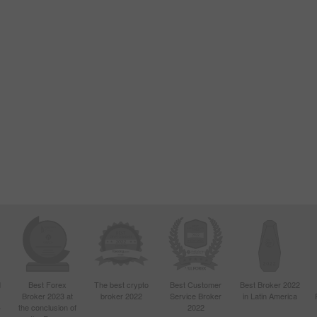
d
Best Forex
The best crypto
Best Customer
Best Broker 2022
Broker 2023 at
broker 2022
Service Broker
in Latin America
4
the conclusion of
2022