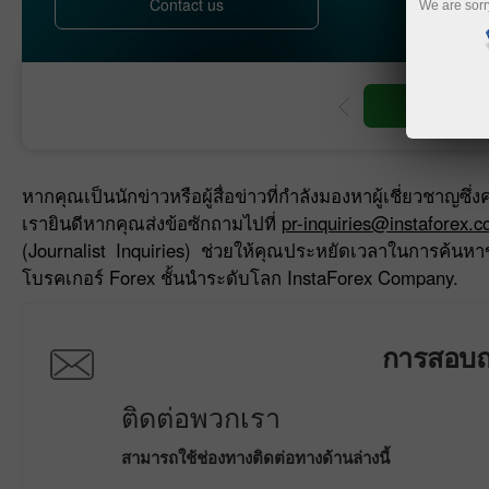
Contact us
We are sorr
ีซื้อขาย
เปิดบัญชีเดโม่
หากคุณเป็นนักข่าวหรือผู้สื่อข่าวที่กำลังมองหาผู้เชี่ยวชา
เรายินดีหากคุณส่งข้อซักถามไปที่
pr-inquiries@instaforex.
(Journalist Inquiries) ช่วยให้คุณประหยัดเวลาในการค้นหาข้
โบรคเกอร์ Forex ชั้นนำระดับโลก InstaForex Company.
การสอบถา
ติดต่อพวกเรา
สามารถใช้ช่องทางติดต่อทางด้านล่างนี้