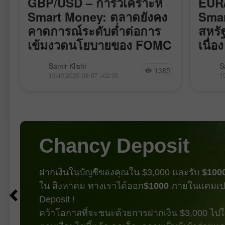
GBP/USD – การวิเคราะห์
EUR/
Smart Money: ตลาดยังคง
Smar
คาดการณ์ระดับต่ำต่อการ
สหรั
เข้มงวดนโยบายของ FOMC
เนื่อง
คู่เงิน GBP/USD เคลื่อนไหวค่อนข้าง
คู่เงิน
Samir Klishi
S
1385
ร
สงบตลอดสัปดาห์นี้ เหมือนกำลังรอ
แรงกระ
19:43 2026-08-07 +02:00
1
รายงานสำคัญที่สุดซึ่งออกมาในวันนี้
bearish 
รายงานชุดนี้แทบจะปิดฉากการถกเถียง
เมษายน 
เรื่องที่ว่า FOMC จะขึ้นอัตราดอกเบี้ยใน
กระทิงก
เดือนกันยายนหรือไม่ ตัวเลข Nonfarm
สร้างเท
Payrolls ปรับลดลงเป็นเดือนที่สี่ติดต่อกัน
พวกเขา
แต่คราวนี้ไม่ใช่แค่ต่ำมากเท่านั้น หาก
ทำให้ 
Chancy Deposit
ยังติดลบด้วย หมายความว่าจำนวน
ตำแหน่งงานในเศรษฐกิจสหรัฐไม่ได้แค่
เติบโตช้ามากอีกต่อไป แต่กำลังหดตัว
ฝากเงินในบัญชีของคุณใน $3,000 และรับ
$100
ใน สิงหาคม ทางเราได้ออก
$1000
ภายในแคมเป
Deposit !
คว้าโอกาสที่จะชนะด้วยการฝากเงิน $3,000 ไปใน