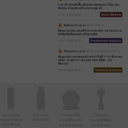
ราคาน้ำมันขยับขึ้น Bitcoin ทดสอบแนวโน้ม และ
Nvidia ครองสมรภูมิ sovereign AI
15:41 2026-08-07
Stock Markets
Relevance up to
08:00 UTC--4
ติดลบ 23,000 แทนที่จะบวก 90,000: ตลาดแรงงาน
สหรัฐพลิกติดลบอย่างไม่คาดคิด
15:17 2026-08-07
Fundamental analysis
Relevance up to
03:00 2026-08-21 UTC--4
สัญญาณการเทรดทองคำประจำวันที่ 7–10 สิงหาคม
2026: ขายต่ำกว่า $4,296 (200 EMA - 3/8
Murray)
09:08 2026-08-07
Technical analysis
Best Affiliate
Best Forex
โบรกเกอร์ที่มี
โปรแกรม
Program 2022 by
Broker 2022
ความเคลื่อนไหว
พันธมิตรที่ดีที่สุด
Global Brands
มากที่สุดในเอเชีย
ประจำปี 2020