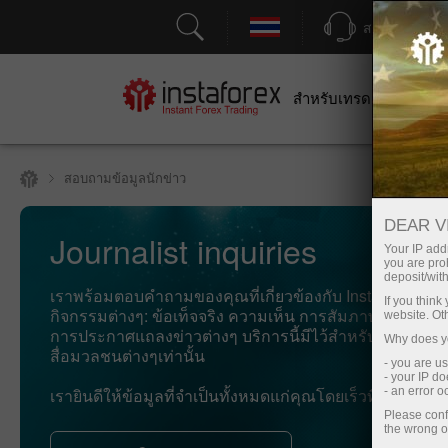
สนับสนุน
สำหรับเทรดเดอร์
สำหร
สอบถามข้อมูลนักข่าว
DEAR V
Journalist inquiries
Your IP addr
you are proh
deposit/with
เราพร้อมตอบคำถามของคุณที่เกี่ยวข้องกับ InstaFintech 
If you thin
กิจกรรมต่างๆ: ข้อเท็จจริง ความเห็น การสัมภาษณ์ รูปถ่าย
website. Ot
การประกาศแถลงข่าวต่างๆ บริการนี้มีไว้สำหรับนักข่าวแ
Why does yo
สื่อมวลชนต่างๆเท่านั้น
- you are u
- your IP d
เรายินดีให้ข้อมูลที่จำเป็นทั้งหมดแก่คุณโดยเร็วที่สุด
- an error 
Please conf
the wrong o