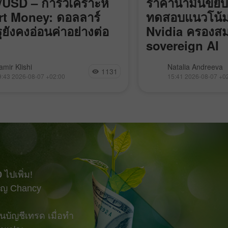
USD – การวิเคราะห์
ราคาน้ำมันขยับ
t Money: ดอลลาร์
ทดสอบแนวโน้
ฐยังคงอ่อนค่าอย่างต่อ
Nvidia ครองสม
sovereign AI
 EUR/USD ยังคงเคลื่อนไหวอยู่ใน
อิหร่านปิดช่องแคบฮอร์
amir Klishi
Natalia Andreeva
1131
ตุ้นขาลงในกรอบย่อย (local
“ศัตรู” ผ่าน, Bitcoin
9:43 2026-08-07 +02:00
15:41 2026-08-07 +0
impulse) ที่เริ่มต้นเมื่อวันที่ 17
ขาลง, Nvidia ควบคุ
แต่ในแต่ละวันที่ผ่านไป ฝั่ง
sovereign AI และ Go
็กำลังเข้าใกล้จุดที่จะสามารถ
เข้าซื้อกิจการ Mecha
รนด์ของตัวเองได้มากขึ้น สิ่งที่
ต้องทำมีเพียงอย่างเดียวคือ
bearish imbalance
0
ไปเพิ่ม!
ญ Chancy
บัญชีเทรด เมื่อทำ