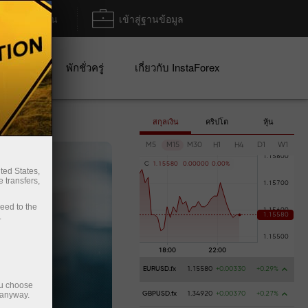
ฝาก/ถอน
เข้าสู่ฐานข้อมูล
ปญ
พักชั่วครู่
เกี่ยวกับ InstaForex
สกุลเงิน
คริปโต
หุ้น
M5
M15
M30
H1
H4
D1
W1
C
1
.
1
5
5
8
0
0
.
0
0
0
0
0
0
.
0
0
%
ted States,
 transfers,
ceed to the
.
EURUSD.fx
1.15580
+0.00330
+0.29%
ou choose
 anyway.
GBPUSD.fx
1.34920
+0.00370
+0.27%