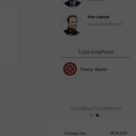
Ales Loprais
รองแชมป์แรลลี่ดาการ์
โบนัส InstaForex
โบนัส 30%
Chancy deposit
คลับโบนัส InstaForex
โบนัสทั้งหมดใน InstaForex