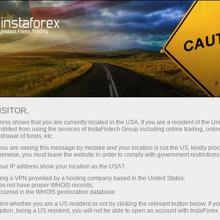
เปิดบัญชีเทรดทันที
แพลตฟอร์มการเทรด
ับผู้เริ่มต้นใหม่
สำหรับนักลงทุน
สำหรับหุ้นส่วน
แคมเ
ISITOR,
ess shows that you are currently located in the USA. If you are a resident of the Uni
ibited from using the services of InstaFintech Group including online trading, online
drawal of funds, etc.
Group และ
k you are seeing this message by mistake and your location is not the US, kindly pro
 ข่าว และ
herwise, you must leave the website in order to comply with government restrictions
ละตัวแทน
ur IP address show your location as the USA?
sing a VPN provided by a hosting company based in the United States;
oes not have proper WHOIS records;
occurred in the WHOIS geolocation database.
irm whether you are a US resident or not by clicking the relevant button below. If y
ption, being a US resident, you will not be able to open an account with InstaForex