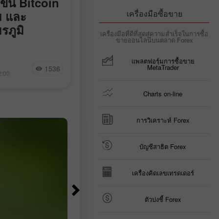
ขึ้น Bitcoin
ติดลบ 23,000 แทนที่จะบ
เครื่องมือซื้อขาย
ม และ
90,000: ตลาดแรงงานสหร
รภูมิ
พลิกติดลบอย่างไม่คาดคิด
เครื่องมือที่ดีที่สุดสู่ความสำเร็จในการซื้อ
ขายออนไลน์บนตลาด Forex
จำนวน Nonfarm payrolls ในสหรัฐฯ
ลดลง 23,000 ตำแหน่งในเดือน
มุซไม่ให้เรือ
แพลตฟอรฺ์มการซื้อขาย
Jakub Novak
กรกฎาคม ในขณะที่นักเศรษฐศาสตร์
MetaTrader
1536
13
 แตะเส้นแนวโน้ม
2:00
15:17 2026-08-07 +02:00
คาดการณ์ว่าจะเพิ่มขึ้นในช่วง 83,00
ม 92% ของ
97,500 ตำแหน่ง ตามข้อมูลจาก Bur
ogle กำลังเจรจา
Charts on-line
of Labor Statistics
nize
การวิเคราะห์ Forex
บัญชีสาธิต Forex
เครื่องคิดเลขเทรดเดอร์
ตัวบ่งชี้ Forex