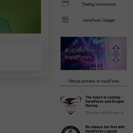
Trading Instruments
InstaForex Gadget
ตัวบ่งชี้จากทาง
InstaForex
Official partners of InstaForex
The future is coming -
InstaForex and Dragon
Racing
The team of Formula - E
Be always the first with
InstaForex Loprais