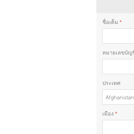
ชื่อเต็ม:
*
หมายเลขบัญช
ประเทศ:
Afghanistan
เมือง:
*