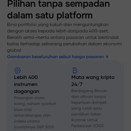
Pilihan tanpa sempadan
dalam satu platform
Bina portfolio yang kukuh dan menguntungkan
dengan akses kepada lebih daripada 400 aset.
Beralih serta-merta antara pasaran untuk bertindak
balas terhadap sebarang perubahan dalam ekonomi
global
Gambaran keseluruhan sebut harga pasaran
Lebih 400
Mata wang kripto
instrumen
24/7
A
s
dagangan
Berdagang Bitcoin
l
dan altcoin tanpa
Pasangan mata
d
keperluan dompet
wang, saham syarikat
p
yang rumit atau
blue‑chip
A
pemilikan token.
antarabangsa dan
Kontrak Untuk
indeks utama
b
Perbezaan (CFD)
(contohnya S&P 500)
a