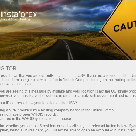
Mengenai Syarikat
Kelebihan Kami
ISITOR,
Ekosistem yang
ess shows that you are currently located in the USA. If you are a resident of the Uni
ibited from using the services of InstaFintech Group including online trading, online
drawal of funds, etc.
Dipercayai
k you are seeing this message by mistake and your location is not the US, kindly pro
herwise, you must leave the website in order to comply with government restrictions
Sejak 2007, kami telah menjadikan teknologi
ur IP address show your location as the USA?
perdagangan sebagai piawaian industri. Hari ini,
sing a VPN provided by a hosting company based in the United States;
oes not have proper WHOIS records;
InstaForex menjadi pilihan bagi 7 juta pedagang
occurred in the WHOIS geolocation database.
berpengalaman — dengan 9 pelayan dan akses satu
irm whether you are a US resident or not by clicking the relevant button below. If y
klik kepada aset global
ption, being a US resident, you will not be able to open an account with InstaForex