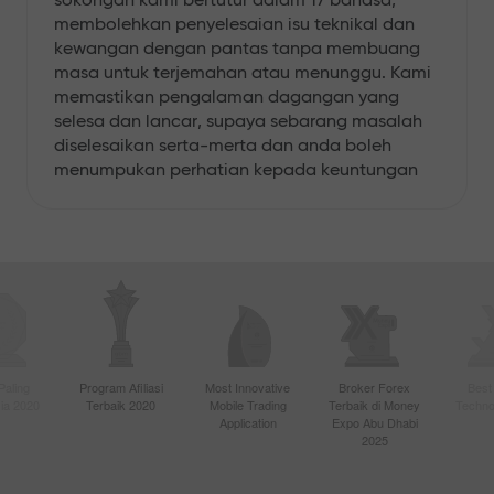
membolehkan penyelesaian isu teknikal dan
kewangan dengan pantas tanpa membuang
masa untuk terjemahan atau menunggu. Kami
memastikan pengalaman dagangan yang
selesa dan lancar, supaya sebarang masalah
diselesaikan serta-merta dan anda boleh
menumpukan perhatian kepada keuntungan
Paling
Program Afiliasi
Most Innovative
Broker Forex
Best
sia 2020
Terbaik 2020
Mobile Trading
Terbaik di Money
Techno
Application
Expo Abu Dhabi
2025