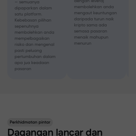
dengan leveraj
— semuanya
t
membolehkan anda
dipaparkan dalam
mengaut keuntungan
satu platform.
p
daripada turun naik
Kebebasan pilihan
p
kripto sama ada
sepenuhnya
b
semasa pasaran
membolehkan anda
menaik mahupun
mempelbagaikan
menurun
risiko dan mengenal
pasti peluang
pertumbuhan dalam
apa jua keadaan
pasaran
Perkhidmatan pintar
Dagangan lancar dan